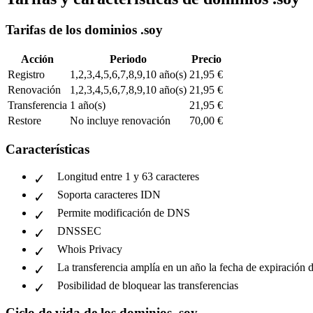
Tarifas de los dominios .soy
Acción
Periodo
Precio
Registro
1,2,3,4,5,6,7,8,9,10 año(s)
21,95 €
Renovación
1,2,3,4,5,6,7,8,9,10 año(s)
21,95 €
Transferencia
1 año(s)
21,95 €
Restore
No incluye renovación
70,00 €
Características
Longitud entre 1 y 63 caracteres
Soporta caracteres IDN
Permite modificación de DNS
DNSSEC
Whois Privacy
La transferencia amplía en un año la fecha de expiración 
Posibilidad de bloquear las transferencias
Ciclo de vida de los dominios .soy