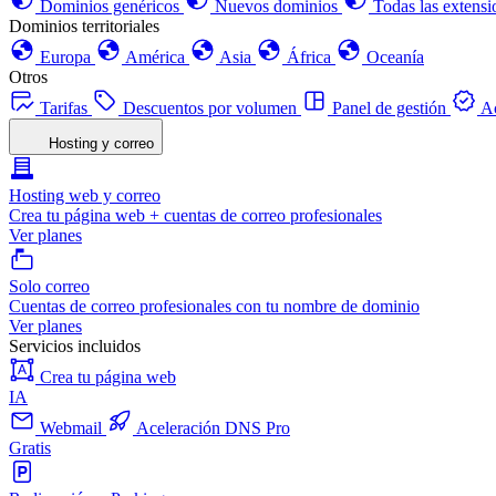
Dominios genéricos
Nuevos dominios
Todas las extensi
Dominios territoriales
Europa
América
Asia
África
Oceanía
Otros
Tarifas
Descuentos por volumen
Panel de gestión
Ac
Hosting y correo
Hosting web y correo
Crea tu página web + cuentas de correo profesionales
Ver planes
Solo correo
Cuentas de correo profesionales con tu nombre de dominio
Ver planes
Servicios incluidos
Crea tu página web
IA
Webmail
Aceleración DNS Pro
Gratis