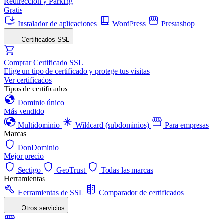
Redirección y Parking
Gratis
Instalador de aplicaciones
WordPress
Prestashop
Certificados SSL
Comprar Certificado SSL
Elige un tipo de certificado y protege tus visitas
Ver certificados
Tipos de certificados
Dominio único
Más vendido
Multidominio
Wildcard (subdominios)
Para empresas
Marcas
DonDominio
Mejor precio
Sectigo
GeoTrust
Todas las marcas
Herramientas
Herramientas de SSL
Comparador de certificados
Otros servicios