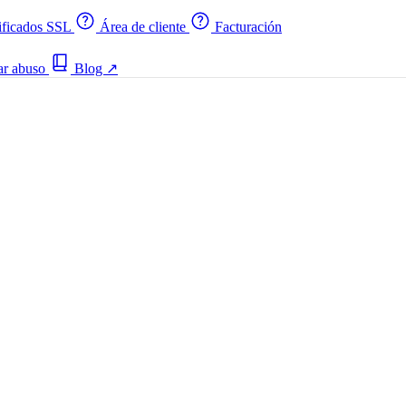
ificados SSL
Área de cliente
Facturación
ar abuso
Blog
↗