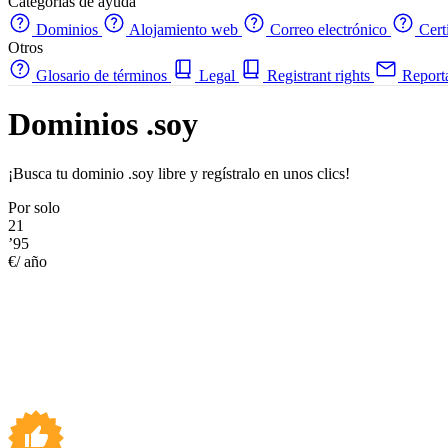
Categorías de ayuda
Dominios
Alojamiento web
Correo electrónico
Cert
Otros
Glosario de términos
Legal
Registrant rights
Report
Dominios .soy
¡Busca tu dominio .soy libre y regístralo en unos clics!
Por solo
21
’95
€/ año