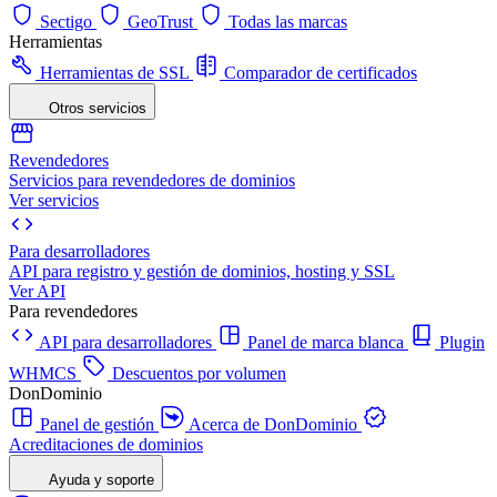
Sectigo
GeoTrust
Todas las marcas
Herramientas
Herramientas de SSL
Comparador de certificados
Otros servicios
Revendedores
Servicios para revendedores de dominios
Ver servicios
Para desarrolladores
API para registro y gestión de dominios, hosting y SSL
Ver API
Para revendedores
API para desarrolladores
Panel de marca blanca
Plugin
WHMCS
Descuentos por volumen
DonDominio
Panel de gestión
Acerca de DonDominio
Acreditaciones de dominios
Ayuda y soporte