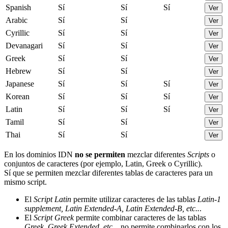
Spanish
Sí
Sí
Sí
Ver
Arabic
Sí
Sí
Ver
Cyrillic
Sí
Sí
Ver
Devanagari
Sí
Sí
Ver
Greek
Sí
Sí
Ver
Hebrew
Sí
Sí
Ver
Japanese
Sí
Sí
Sí
Ver
Korean
Sí
Sí
Sí
Ver
Latin
Sí
Sí
Sí
Ver
Tamil
Sí
Sí
Ver
Thai
Sí
Sí
Ver
En los dominios IDN
no se permiten
mezclar diferentes
Scripts
o
conjuntos de caracteres (por ejemplo, Latin, Greek o Cyrillic).
Sí que se permiten mezclar diferentes tablas de caracteres para un
mismo script.
El
Script Latin
permite utilizar caracteres de las tablas
Latin-1
supplement, Latin Extended-A, Latin Extended-B, etc..
.
El
Script Greek
permite combinar caracteres de las tablas
Greek, Greek Extended, etc..
, no permite combinarlos con los