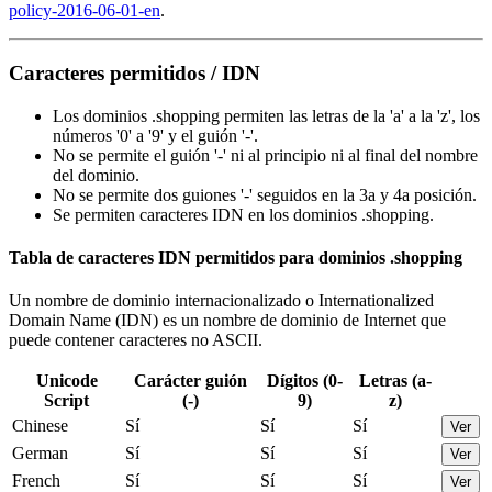
policy-2016-06-01-en
.
Caracteres permitidos / IDN
Los dominios .shopping permiten las letras de la 'a' a la 'z', los
números '0' a '9' y el guión '-'.
No se permite el guión '-' ni al principio ni al final del nombre
del dominio.
No se permite dos guiones '-' seguidos en la 3a y 4a posición.
Se permiten caracteres IDN en los dominios .shopping.
Tabla de caracteres IDN permitidos para dominios .shopping
Un nombre de dominio internacionalizado o Internationalized
Domain Name (IDN) es un nombre de dominio de Internet que
puede contener caracteres no ASCII.
Unicode
Carácter guión
Dígitos (0-
Letras (a-
Script
(-)
9)
z)
Chinese
Sí
Sí
Sí
Ver
German
Sí
Sí
Sí
Ver
French
Sí
Sí
Sí
Ver