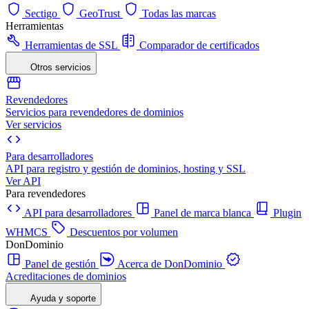
Sectigo
GeoTrust
Todas las marcas
Herramientas
Herramientas de SSL
Comparador de certificados
Otros servicios
Revendedores
Servicios para revendedores de dominios
Ver servicios
Para desarrolladores
API para registro y gestión de dominios, hosting y SSL
Ver API
Para revendedores
API para desarrolladores
Panel de marca blanca
Plugin
WHMCS
Descuentos por volumen
DonDominio
Panel de gestión
Acerca de DonDominio
Acreditaciones de dominios
Ayuda y soporte