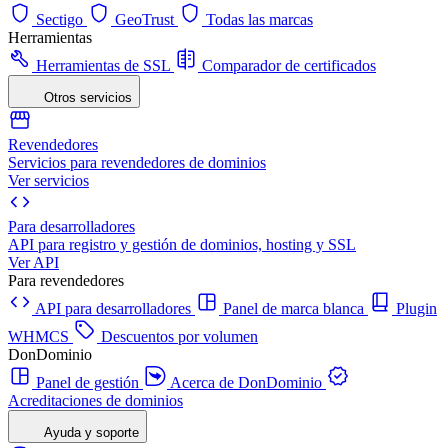
Sectigo
GeoTrust
Todas las marcas
Herramientas
Herramientas de SSL
Comparador de certificados
Otros servicios
Revendedores
Servicios para revendedores de dominios
Ver servicios
Para desarrolladores
API para registro y gestión de dominios, hosting y SSL
Ver API
Para revendedores
API para desarrolladores
Panel de marca blanca
Plugin
WHMCS
Descuentos por volumen
DonDominio
Panel de gestión
Acerca de DonDominio
Acreditaciones de dominios
Ayuda y soporte