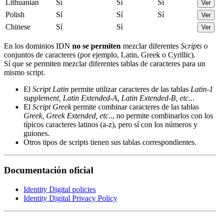
Lithuanian
Sí
Sí
Sí
Ver
Polish
Sí
Sí
Sí
Ver
Chinese
Sí
Sí
Ver
En los dominios IDN
no se permiten
mezclar diferentes
Scripts
o
conjuntos de caracteres (por ejemplo, Latin, Greek o Cyrillic).
Sí que se permiten mezclar diferentes tablas de caracteres para un
mismo script.
El
Script Latin
permite utilizar caracteres de las tablas
Latin-1
supplement, Latin Extended-A, Latin Extended-B, etc..
.
El
Script Greek
permite combinar caracteres de las tablas
Greek, Greek Extended, etc..
, no permite combinarlos con los
típicos caracteres latinos (a-z), pero sí con los números y
guiones.
Otros tipos de scripts tienen sus tablas correspondientes.
Documentación oficial
Identity Digital policies
Identity Digital Privacy Policy