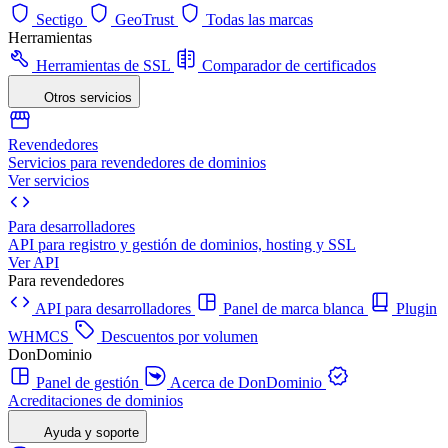
Sectigo
GeoTrust
Todas las marcas
Herramientas
Herramientas de SSL
Comparador de certificados
Otros servicios
Revendedores
Servicios para revendedores de dominios
Ver servicios
Para desarrolladores
API para registro y gestión de dominios, hosting y SSL
Ver API
Para revendedores
API para desarrolladores
Panel de marca blanca
Plugin
WHMCS
Descuentos por volumen
DonDominio
Panel de gestión
Acerca de DonDominio
Acreditaciones de dominios
Ayuda y soporte