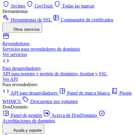
Sectigo
GeoTrust
Todas las marcas
Herramientas
Herramientas de SSL
Comparador de certificados
Otros servicios
Revendedores
Servicios para revendedores de dominios
Ver servicios
Para desarrolladores
API para registro y gestión de dominios, hosting y SSL
Ver API
Para revendedores
API para desarrolladores
Panel de marca blanca
Plugin
WHMCS
Descuentos por volumen
DonDominio
Panel de gestión
Acerca de DonDominio
Acreditaciones de dominios
Ayuda y soporte