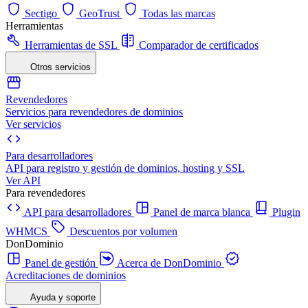
Sectigo
GeoTrust
Todas las marcas
Herramientas
Herramientas de SSL
Comparador de certificados
Otros servicios
Revendedores
Servicios para revendedores de dominios
Ver servicios
Para desarrolladores
API para registro y gestión de dominios, hosting y SSL
Ver API
Para revendedores
API para desarrolladores
Panel de marca blanca
Plugin
WHMCS
Descuentos por volumen
DonDominio
Panel de gestión
Acerca de DonDominio
Acreditaciones de dominios
Ayuda y soporte