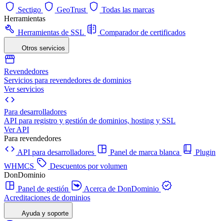
Sectigo
GeoTrust
Todas las marcas
Herramientas
Herramientas de SSL
Comparador de certificados
Otros servicios
Revendedores
Servicios para revendedores de dominios
Ver servicios
Para desarrolladores
API para registro y gestión de dominios, hosting y SSL
Ver API
Para revendedores
API para desarrolladores
Panel de marca blanca
Plugin
WHMCS
Descuentos por volumen
DonDominio
Panel de gestión
Acerca de DonDominio
Acreditaciones de dominios
Ayuda y soporte