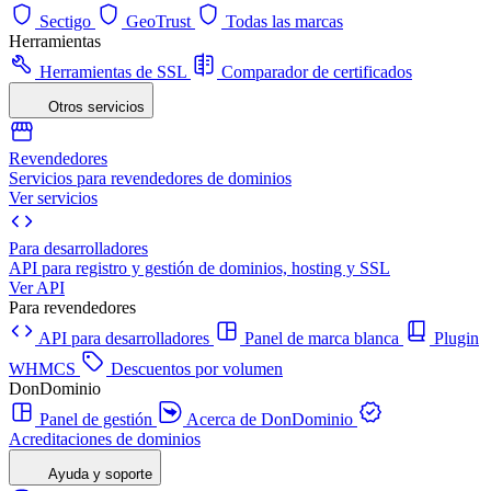
Sectigo
GeoTrust
Todas las marcas
Herramientas
Herramientas de SSL
Comparador de certificados
Otros servicios
Revendedores
Servicios para revendedores de dominios
Ver servicios
Para desarrolladores
API para registro y gestión de dominios, hosting y SSL
Ver API
Para revendedores
API para desarrolladores
Panel de marca blanca
Plugin
WHMCS
Descuentos por volumen
DonDominio
Panel de gestión
Acerca de DonDominio
Acreditaciones de dominios
Ayuda y soporte