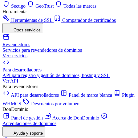
Sectigo
GeoTrust
Todas las marcas
Herramientas
Herramientas de SSL
Comparador de certificados
Otros servicios
Revendedores
Servicios para revendedores de dominios
Ver servicios
Para desarrolladores
API para registro y gestión de dominios, hosting y SSL
Ver API
Para revendedores
API para desarrolladores
Panel de marca blanca
Plugin
WHMCS
Descuentos por volumen
DonDominio
Panel de gestión
Acerca de DonDominio
Acreditaciones de dominios
Ayuda y soporte