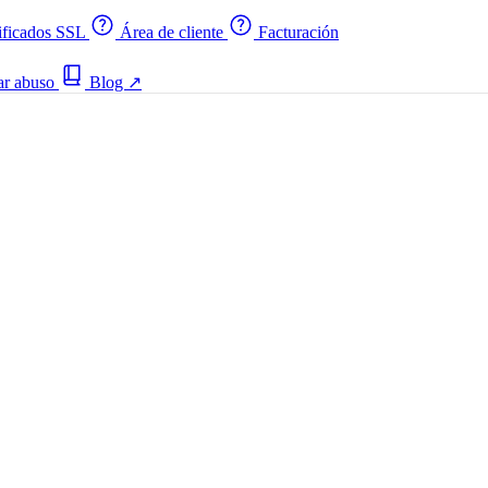
ificados SSL
Área de cliente
Facturación
ar abuso
Blog
↗