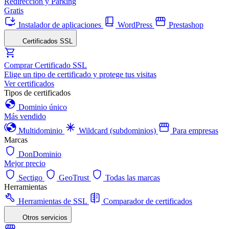
Redirección y Parking
Gratis
Instalador de aplicaciones
WordPress
Prestashop
Certificados SSL
Comprar Certificado SSL
Elige un tipo de certificado y protege tus visitas
Ver certificados
Tipos de certificados
Dominio único
Más vendido
Multidominio
Wildcard (subdominios)
Para empresas
Marcas
DonDominio
Mejor precio
Sectigo
GeoTrust
Todas las marcas
Herramientas
Herramientas de SSL
Comparador de certificados
Otros servicios