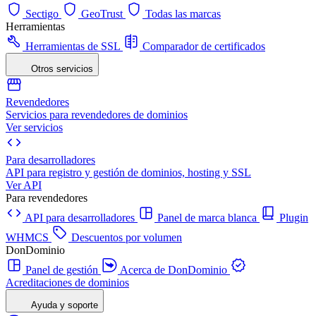
Sectigo
GeoTrust
Todas las marcas
Herramientas
Herramientas de SSL
Comparador de certificados
Otros servicios
Revendedores
Servicios para revendedores de dominios
Ver servicios
Para desarrolladores
API para registro y gestión de dominios, hosting y SSL
Ver API
Para revendedores
API para desarrolladores
Panel de marca blanca
Plugin
WHMCS
Descuentos por volumen
DonDominio
Panel de gestión
Acerca de DonDominio
Acreditaciones de dominios
Ayuda y soporte