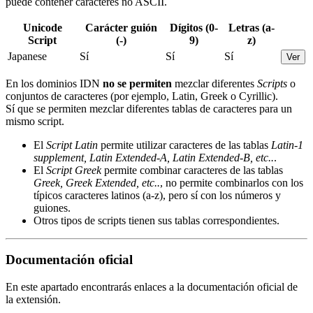
puede contener caracteres no ASCII.
Unicode
Carácter guión
Dígitos (0-
Letras (a-
Script
(-)
9)
z)
Japanese
Sí
Sí
Sí
Ver
En los dominios IDN
no se permiten
mezclar diferentes
Scripts
o
conjuntos de caracteres (por ejemplo, Latin, Greek o Cyrillic).
Sí que se permiten mezclar diferentes tablas de caracteres para un
mismo script.
El
Script Latin
permite utilizar caracteres de las tablas
Latin-1
supplement, Latin Extended-A, Latin Extended-B, etc..
.
El
Script Greek
permite combinar caracteres de las tablas
Greek, Greek Extended, etc..
, no permite combinarlos con los
típicos caracteres latinos (a-z), pero sí con los números y
guiones.
Otros tipos de scripts tienen sus tablas correspondientes.
Documentación oficial
En este apartado encontrarás enlaces a la documentación oficial de
la extensión.