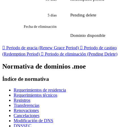
Pending delete
5 días
Fecha de eliminación
Dominio disponible

Periodo de gracia (Renew Grace Period)

Periodo de castigo
(Redemption Period)

Periodo de eliminación (Pending Delete)
Normativa de dominios .moe
Índice de normativa
Requerimientos de residencia
Requerimientos técnicos
Registros
Transferencias
Renovaciones
Cancelaciones
Modificación de DNS
DNSSEC