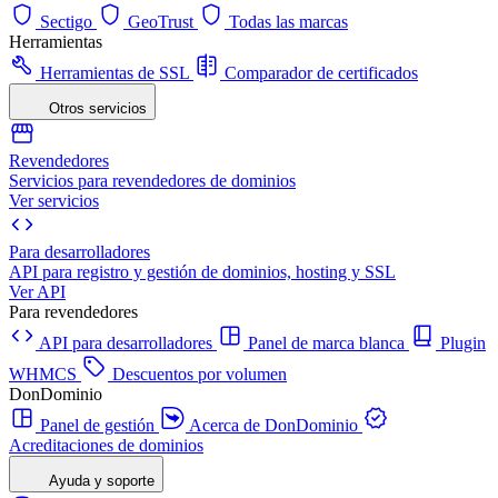
Sectigo
GeoTrust
Todas las marcas
Herramientas
Herramientas de SSL
Comparador de certificados
Otros servicios
Revendedores
Servicios para revendedores de dominios
Ver servicios
Para desarrolladores
API para registro y gestión de dominios, hosting y SSL
Ver API
Para revendedores
API para desarrolladores
Panel de marca blanca
Plugin
WHMCS
Descuentos por volumen
DonDominio
Panel de gestión
Acerca de DonDominio
Acreditaciones de dominios
Ayuda y soporte