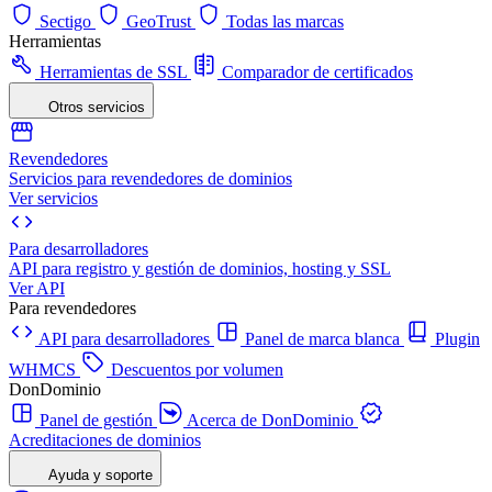
Sectigo
GeoTrust
Todas las marcas
Herramientas
Herramientas de SSL
Comparador de certificados
Otros servicios
Revendedores
Servicios para revendedores de dominios
Ver servicios
Para desarrolladores
API para registro y gestión de dominios, hosting y SSL
Ver API
Para revendedores
API para desarrolladores
Panel de marca blanca
Plugin
WHMCS
Descuentos por volumen
DonDominio
Panel de gestión
Acerca de DonDominio
Acreditaciones de dominios
Ayuda y soporte