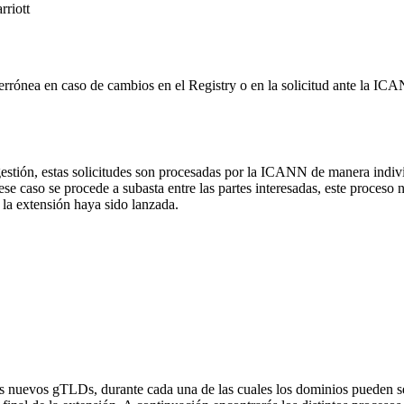
rriott
 errónea en caso de cambios en el Registry o en la solicitud ante la I
gestión, estas solicitudes son procesadas por la ICANN de manera indi
caso se procede a subasta entre las partes interesadas, este proceso no a
la extensión haya sido lanzada.
os nuevos gTLDs, durante cada una de las cuales los dominios pueden ser