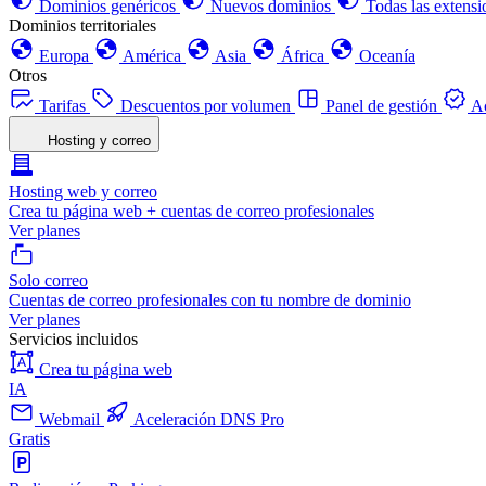
Dominios genéricos
Nuevos dominios
Todas las extensi
Dominios territoriales
Europa
América
Asia
África
Oceanía
Otros
Tarifas
Descuentos por volumen
Panel de gestión
Ac
Hosting y correo
Hosting web y correo
Crea tu página web + cuentas de correo profesionales
Ver planes
Solo correo
Cuentas de correo profesionales con tu nombre de dominio
Ver planes
Servicios incluidos
Crea tu página web
IA
Webmail
Aceleración DNS Pro
Gratis