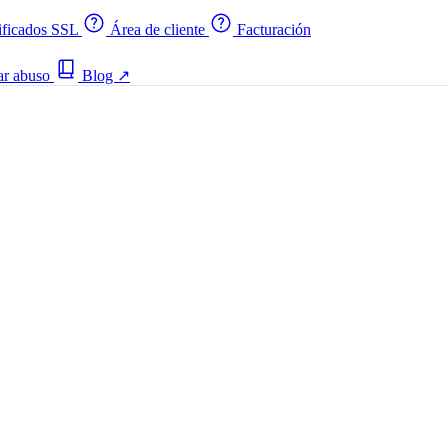
ificados SSL
Área de cliente
Facturación
ar abuso
Blog
↗