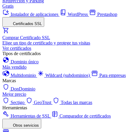
Redirección y Parking
Gratis
Instalador de aplicaciones
WordPress
Prestashop
Certificados SSL
Comprar Certificado SSL
Elige un tipo de certificado y protege tus visitas
Ver certificados
Tipos de certificados
Dominio único
Más vendido
Multidominio
Wildcard (subdominios)
Para empresas
Marcas
DonDominio
Mejor precio
Sectigo
GeoTrust
Todas las marcas
Herramientas
Herramientas de SSL
Comparador de certificados
Otros servicios