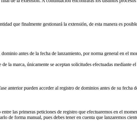
inal de la extensión. A continuación encontrarás los distintos procesos 
idad que finalmente gestionará la extensión, de esta manera es posible 
su dominio antes de la fecha de lanzamiento, por norma general en el mom
 de la marca, únicamente se aceptan solicitudes efectuadas mediante 
fase anterior pueden acceder al registro de dominios antes de su fecha 
 entre las primeras peticiones de registro que efectuaremos en el momen
rlo de forma manual, pues debes tener en cuenta que lanzaremos ciento