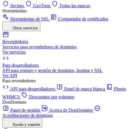
Sectigo
GeoTrust
Todas las marcas
Herramientas
Herramientas de SSL
Comparador de certificados
Otros servicios
Revendedores
Servicios para revendedores de dominios
Ver servicios
Para desarrolladores
API para registro y gestión de dominios, hosting y SSL
Ver API
Para revendedores
API para desarrolladores
Panel de marca blanca
Plugin
WHMCS
Descuentos por volumen
DonDominio
Panel de gestión
Acerca de DonDominio
Acreditaciones de dominios
Ayuda y soporte