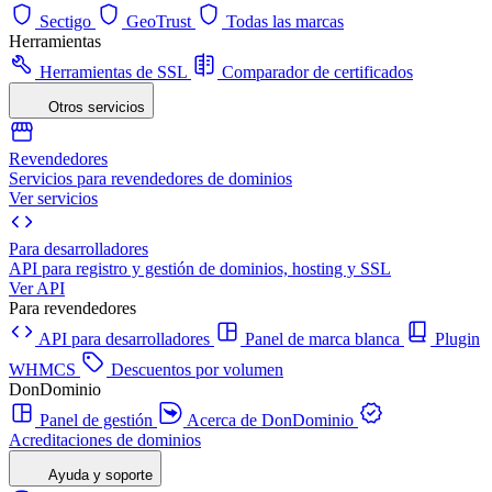
Sectigo
GeoTrust
Todas las marcas
Herramientas
Herramientas de SSL
Comparador de certificados
Otros servicios
Revendedores
Servicios para revendedores de dominios
Ver servicios
Para desarrolladores
API para registro y gestión de dominios, hosting y SSL
Ver API
Para revendedores
API para desarrolladores
Panel de marca blanca
Plugin
WHMCS
Descuentos por volumen
DonDominio
Panel de gestión
Acerca de DonDominio
Acreditaciones de dominios
Ayuda y soporte