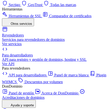
Sectigo
GeoTrust
Todas las marcas
Herramientas
Herramientas de SSL
Comparador de certificados
Otros servicios
Revendedores
Servicios para revendedores de dominios
Ver servicios
Para desarrolladores
API para registro y gestión de dominios, hosting y SSL
Ver API
Para revendedores
API para desarrolladores
Panel de marca blanca
Plugin
WHMCS
Descuentos por volumen
DonDominio
Panel de gestión
Acerca de DonDominio
Acreditaciones de dominios
Ayuda y soporte