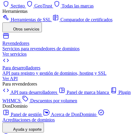
Sectigo
GeoTrust
Todas las marcas
Herramientas
Herramientas de SSL
Comparador de certificados
Otros servicios
Revendedores
Servicios para revendedores de dominios
Ver servicios
Para desarrolladores
API para registro y gestión de dominios, hosting y SSL
Ver API
Para revendedores
API para desarrolladores
Panel de marca blanca
Plugin
WHMCS
Descuentos por volumen
DonDominio
Panel de gestión
Acerca de DonDominio
Acreditaciones de dominios
Ayuda y soporte