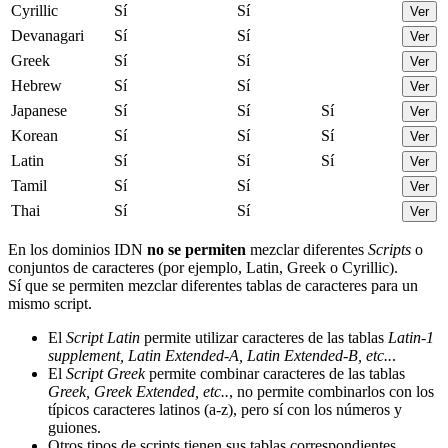
Cyrillic
Sí
Sí
Ver
Devanagari
Sí
Sí
Ver
Greek
Sí
Sí
Ver
Hebrew
Sí
Sí
Ver
Japanese
Sí
Sí
Sí
Ver
Korean
Sí
Sí
Sí
Ver
Latin
Sí
Sí
Sí
Ver
Tamil
Sí
Sí
Ver
Thai
Sí
Sí
Ver
En los dominios IDN
no se permiten
mezclar diferentes
Scripts
o
conjuntos de caracteres (por ejemplo, Latin, Greek o Cyrillic).
Sí que se permiten mezclar diferentes tablas de caracteres para un
mismo script.
El
Script Latin
permite utilizar caracteres de las tablas
Latin-1
supplement, Latin Extended-A, Latin Extended-B, etc..
.
El
Script Greek
permite combinar caracteres de las tablas
Greek, Greek Extended, etc..
, no permite combinarlos con los
típicos caracteres latinos (a-z), pero sí con los números y
guiones.
Otros tipos de scripts tienen sus tablas correspondientes.