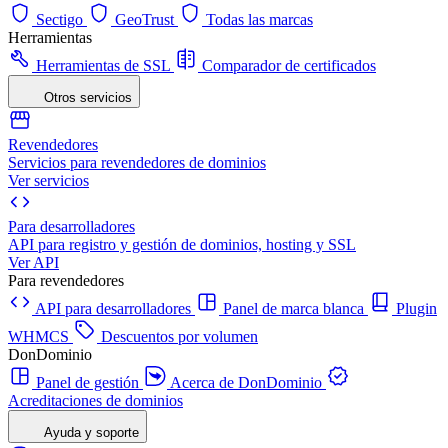
Sectigo
GeoTrust
Todas las marcas
Herramientas
Herramientas de SSL
Comparador de certificados
Otros servicios
Revendedores
Servicios para revendedores de dominios
Ver servicios
Para desarrolladores
API para registro y gestión de dominios, hosting y SSL
Ver API
Para revendedores
API para desarrolladores
Panel de marca blanca
Plugin
WHMCS
Descuentos por volumen
DonDominio
Panel de gestión
Acerca de DonDominio
Acreditaciones de dominios
Ayuda y soporte