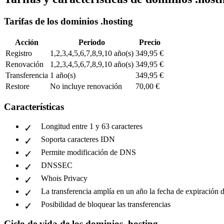
Tarifas de los dominios .hosting
Acción
Periodo
Precio
Registro
1,2,3,4,5,6,7,8,9,10 año(s)
349,95 €
Renovación
1,2,3,4,5,6,7,8,9,10 año(s)
349,95 €
Transferencia
1 año(s)
349,95 €
Restore
No incluye renovación
70,00 €
Características
Longitud entre 1 y 63 caracteres
Soporta caracteres IDN
Permite modificación de DNS
DNSSEC
Whois Privacy
La transferencia amplía en un año la fecha de expiración 
Posibilidad de bloquear las transferencias
Ciclo de vida de los dominios .hosting