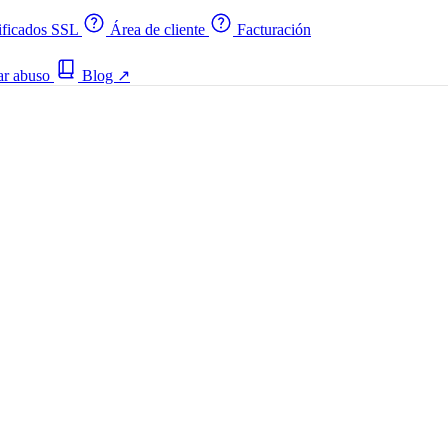
ificados SSL
Área de cliente
Facturación
ar abuso
Blog
↗