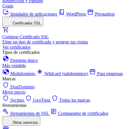
Redirección y Parking
Gratis
Instalador de aplicaciones
WordPress
Prestashop
Certificados SSL
Comprar Certificado SSL
Elige un tipo de certificado y protege tus visitas
Ver certificados
Tipos de certificados
Dominio único
Más vendido
Multidominio
Wildcard (subdominios)
Para empresas
Marcas
DonDominio
Mejor precio
Sectigo
GeoTrust
Todas las marcas
Herramientas
Herramientas de SSL
Comparador de certificados
Otros servicios