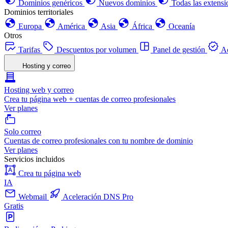
Dominios genéricos
Nuevos dominios
Todas las extensi
Dominios territoriales
Europa
América
Asia
África
Oceanía
Otros
Tarifas
Descuentos por volumen
Panel de gestión
Ac
Hosting y correo
Hosting web y correo
Crea tu página web + cuentas de correo profesionales
Ver planes
Solo correo
Cuentas de correo profesionales con tu nombre de dominio
Ver planes
Servicios incluidos
Crea tu página web
IA
Webmail
Aceleración DNS Pro
Gratis