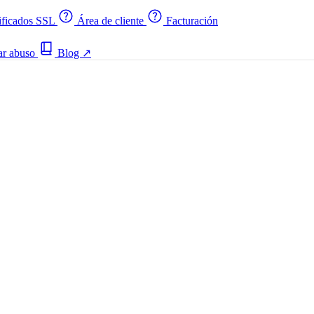
ificados SSL
Área de cliente
Facturación
ar abuso
Blog
↗