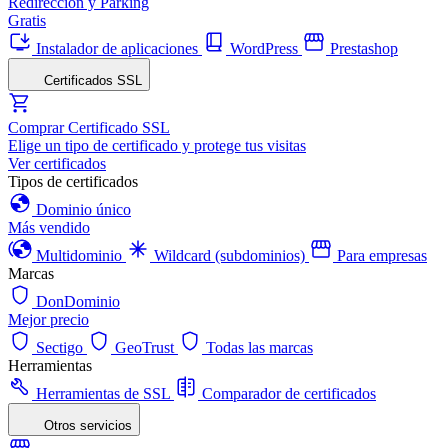
Redirección y Parking
Gratis
Instalador de aplicaciones
WordPress
Prestashop
Certificados SSL
Comprar Certificado SSL
Elige un tipo de certificado y protege tus visitas
Ver certificados
Tipos de certificados
Dominio único
Más vendido
Multidominio
Wildcard (subdominios)
Para empresas
Marcas
DonDominio
Mejor precio
Sectigo
GeoTrust
Todas las marcas
Herramientas
Herramientas de SSL
Comparador de certificados
Otros servicios