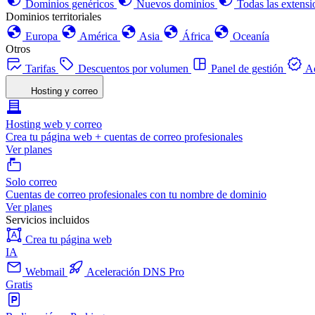
Dominios genéricos
Nuevos dominios
Todas las extensi
Dominios territoriales
Europa
América
Asia
África
Oceanía
Otros
Tarifas
Descuentos por volumen
Panel de gestión
Ac
Hosting y correo
Hosting web y correo
Crea tu página web + cuentas de correo profesionales
Ver planes
Solo correo
Cuentas de correo profesionales con tu nombre de dominio
Ver planes
Servicios incluidos
Crea tu página web
IA
Webmail
Aceleración DNS Pro
Gratis