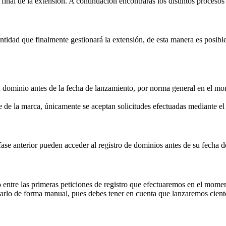
inal de la extensión. A continuación encontrarás los distintos procesos 
idad que finalmente gestionará la extensión, de esta manera es posible 
su dominio antes de la fecha de lanzamiento, por norma general en el mom
 de la marca, únicamente se aceptan solicitudes efectuadas mediante 
fase anterior pueden acceder al registro de dominios antes de su fecha 
 entre las primeras peticiones de registro que efectuaremos en el momen
rlo de forma manual, pues debes tener en cuenta que lanzaremos ciento