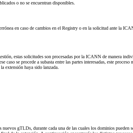
blicados o no se encuentran disponibles.
 errónea en caso de cambios en el Registry o en la solicitud ante la I
gestión, estas solicitudes son procesadas por la ICANN de manera indi
caso se procede a subasta entre las partes interesadas, este proceso no a
la extensión haya sido lanzada.
os nuevos gTLDs, durante cada una de las cuales los dominios pueden ser