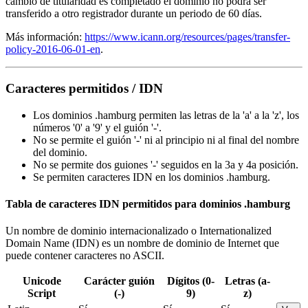
cambio de titularidad es completado el dominio no podrá ser
transferido a otro registrador durante un periodo de 60 días.
Más información:
https://www.icann.org/resources/pages/transfer-
policy-2016-06-01-en
.
Caracteres permitidos / IDN
Los dominios .hamburg permiten las letras de la 'a' a la 'z', los
números '0' a '9' y el guión '-'.
No se permite el guión '-' ni al principio ni al final del nombre
del dominio.
No se permite dos guiones '-' seguidos en la 3a y 4a posición.
Se permiten caracteres IDN en los dominios .hamburg.
Tabla de caracteres IDN permitidos para dominios .hamburg
Un nombre de dominio internacionalizado o Internationalized
Domain Name (IDN) es un nombre de dominio de Internet que
puede contener caracteres no ASCII.
Unicode
Carácter guión
Dígitos (0-
Letras (a-
Script
(-)
9)
z)