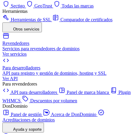
Sectigo
GeoTrust
Todas las marcas
Herramientas
Herramientas de SSL
Comparador de certificados
Otros servicios
Revendedores
Servicios para revendedores de dominios
Ver servicios
Para desarrolladores
API para registro y gestión de dominios, hosting y SSL
Ver API
Para revendedores
API para desarrolladores
Panel de marca blanca
Plugin
WHMCS
Descuentos por volumen
DonDominio
Panel de gestión
Acerca de DonDominio
Acreditaciones de dominios
Ayuda y soporte