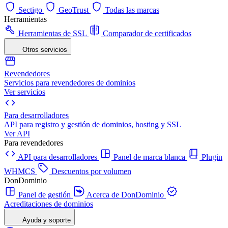
Sectigo
GeoTrust
Todas las marcas
Herramientas
Herramientas de SSL
Comparador de certificados
Otros servicios
Revendedores
Servicios para revendedores de dominios
Ver servicios
Para desarrolladores
API para registro y gestión de dominios, hosting y SSL
Ver API
Para revendedores
API para desarrolladores
Panel de marca blanca
Plugin
WHMCS
Descuentos por volumen
DonDominio
Panel de gestión
Acerca de DonDominio
Acreditaciones de dominios
Ayuda y soporte