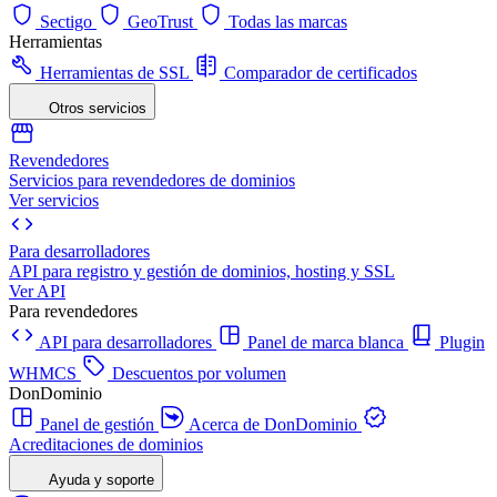
Sectigo
GeoTrust
Todas las marcas
Herramientas
Herramientas de SSL
Comparador de certificados
Otros servicios
Revendedores
Servicios para revendedores de dominios
Ver servicios
Para desarrolladores
API para registro y gestión de dominios, hosting y SSL
Ver API
Para revendedores
API para desarrolladores
Panel de marca blanca
Plugin
WHMCS
Descuentos por volumen
DonDominio
Panel de gestión
Acerca de DonDominio
Acreditaciones de dominios
Ayuda y soporte