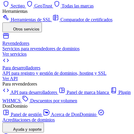
Sectigo
GeoTrust
Todas las marcas
Herramientas
Herramientas de SSL
Comparador de certificados
Otros servicios
Revendedores
Servicios para revendedores de dominios
Ver servicios
Para desarrolladores
API para registro y gestión de dominios, hosting y SSL
Ver API
Para revendedores
API para desarrolladores
Panel de marca blanca
Plugin
WHMCS
Descuentos por volumen
DonDominio
Panel de gestión
Acerca de DonDominio
Acreditaciones de dominios
Ayuda y soporte