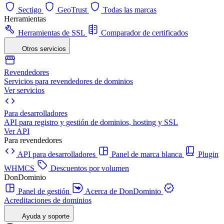
Sectigo
GeoTrust
Todas las marcas
Herramientas
Herramientas de SSL
Comparador de certificados
Otros servicios
Revendedores
Servicios para revendedores de dominios
Ver servicios
Para desarrolladores
API para registro y gestión de dominios, hosting y SSL
Ver API
Para revendedores
API para desarrolladores
Panel de marca blanca
Plugin
WHMCS
Descuentos por volumen
DonDominio
Panel de gestión
Acerca de DonDominio
Acreditaciones de dominios
Ayuda y soporte