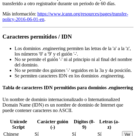
transferido a otro registrador durante un periodo de 60 días.
Más información:
https://www.icann.org/resources/pages/transfer-
policy-2016-06-01-en
.
Caracteres permitidos / IDN
Los dominios .engineering permiten las letras de la 'a' a la 'z',
los números '0' a '9' y el guión '-'.
No se permite el guión '-' ni al principio ni al final del nombre
del dominio.
No se permite dos guiones '-' seguidos en la 3a y 4a posición.
Se permiten caracteres IDN en los dominios .engineering.
Tabla de caracteres IDN permitidos para dominios .engineering
Un nombre de dominio internacionalizado o Internationalized
Domain Name (IDN) es un nombre de dominio de Internet que
puede contener caracteres no ASCII.
Unicode
Carácter guión
Dígitos (0-
Letras (a-
Script
(-)
9)
z)
Chinese
Sí
Sí
Sí
Ver