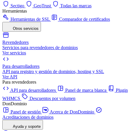
Sectigo
GeoTrust
Todas las marcas
Herramientas
Herramientas de SSL
Comparador de certificados
Otros servicios
Revendedores
Servicios para revendedores de dominios
Ver servicios
Para desarrolladores
API para registro y gestión de dominios, hosting y SSL
Ver API
Para revendedores
API para desarrolladores
Panel de marca blanca
Plugin
WHMCS
Descuentos por volumen
DonDominio
Panel de gestión
Acerca de DonDominio
Acreditaciones de dominios
Ayuda y soporte