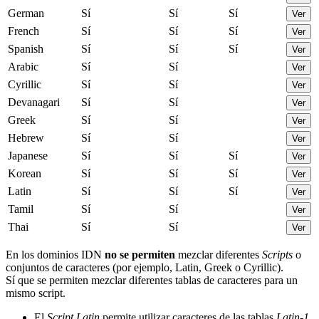
German
Sí
Sí
Sí
Ver
French
Sí
Sí
Sí
Ver
Spanish
Sí
Sí
Sí
Ver
Arabic
Sí
Sí
Ver
Cyrillic
Sí
Sí
Ver
Devanagari
Sí
Sí
Ver
Greek
Sí
Sí
Ver
Hebrew
Sí
Sí
Ver
Japanese
Sí
Sí
Sí
Ver
Korean
Sí
Sí
Sí
Ver
Latin
Sí
Sí
Sí
Ver
Tamil
Sí
Sí
Ver
Thai
Sí
Sí
Ver
En los dominios IDN
no se permiten
mezclar diferentes
Scripts
o
conjuntos de caracteres (por ejemplo, Latin, Greek o Cyrillic).
Sí que se permiten mezclar diferentes tablas de caracteres para un
mismo script.
El
Script Latin
permite utilizar caracteres de las tablas
Latin-1