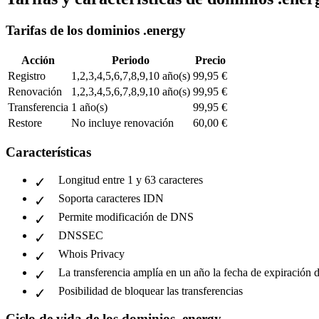
Tarifas de los dominios .energy
Acción
Periodo
Precio
Registro
1,2,3,4,5,6,7,8,9,10 año(s)
99,95 €
Renovación
1,2,3,4,5,6,7,8,9,10 año(s)
99,95 €
Transferencia
1 año(s)
99,95 €
Restore
No incluye renovación
60,00 €
Características
Longitud entre 1 y 63 caracteres
Soporta caracteres IDN
Permite modificación de DNS
DNSSEC
Whois Privacy
La transferencia amplía en un año la fecha de expiración 
Posibilidad de bloquear las transferencias
Ciclo de vida de los dominios .energy