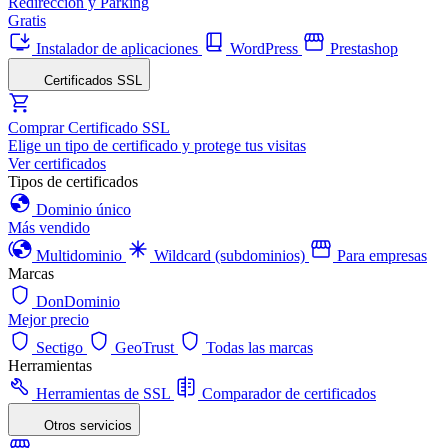
Redirección y Parking
Gratis
Instalador de aplicaciones
WordPress
Prestashop
Certificados SSL
Comprar Certificado SSL
Elige un tipo de certificado y protege tus visitas
Ver certificados
Tipos de certificados
Dominio único
Más vendido
Multidominio
Wildcard (subdominios)
Para empresas
Marcas
DonDominio
Mejor precio
Sectigo
GeoTrust
Todas las marcas
Herramientas
Herramientas de SSL
Comparador de certificados
Otros servicios