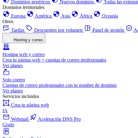
Dominios genéricos
Nuevos dominios
Todas las extensi
Dominios territoriales
Europa
América
Asia
África
Oceanía
Otros
Tarifas
Descuentos por volumen
Panel de gestión
Ac
Hosting y correo
Hosting web y correo
Crea tu página web + cuentas de correo profesionales
Ver planes
Solo correo
Cuentas de correo profesionales con tu nombre de dominio
Ver planes
Servicios incluidos
Crea tu página web
IA
Webmail
Aceleración DNS Pro
Gratis