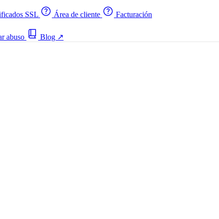
ificados SSL
Área de cliente
Facturación
ar abuso
Blog
↗