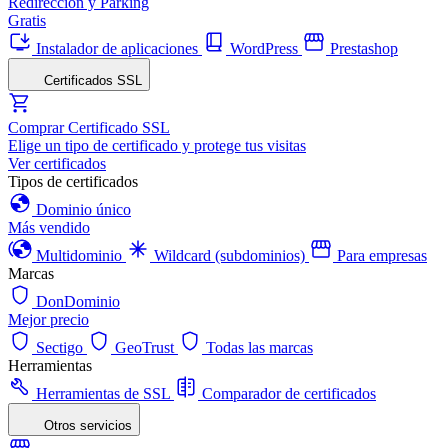
Redirección y Parking
Gratis
Instalador de aplicaciones
WordPress
Prestashop
Certificados SSL
Comprar Certificado SSL
Elige un tipo de certificado y protege tus visitas
Ver certificados
Tipos de certificados
Dominio único
Más vendido
Multidominio
Wildcard (subdominios)
Para empresas
Marcas
DonDominio
Mejor precio
Sectigo
GeoTrust
Todas las marcas
Herramientas
Herramientas de SSL
Comparador de certificados
Otros servicios