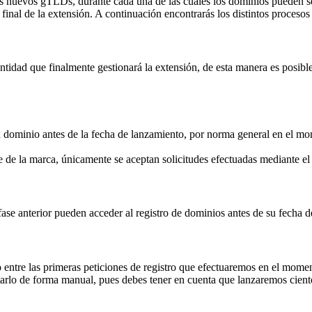
os nuevos gTLDs, durante cada una de las cuales los dominios pueden ser
inal de la extensión. A continuación encontrarás los distintos procesos 
idad que finalmente gestionará la extensión, de esta manera es posible 
su dominio antes de la fecha de lanzamiento, por norma general en el mom
 de la marca, únicamente se aceptan solicitudes efectuadas mediante 
fase anterior pueden acceder al registro de dominios antes de su fecha 
 entre las primeras peticiones de registro que efectuaremos en el momen
rlo de forma manual, pues debes tener en cuenta que lanzaremos ciento