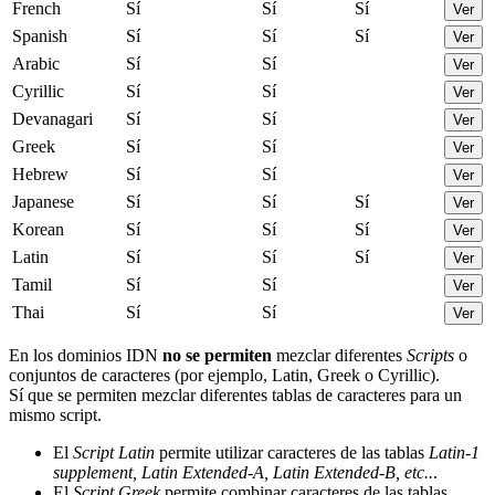
French
Sí
Sí
Sí
Ver
Spanish
Sí
Sí
Sí
Ver
Arabic
Sí
Sí
Ver
Cyrillic
Sí
Sí
Ver
Devanagari
Sí
Sí
Ver
Greek
Sí
Sí
Ver
Hebrew
Sí
Sí
Ver
Japanese
Sí
Sí
Sí
Ver
Korean
Sí
Sí
Sí
Ver
Latin
Sí
Sí
Sí
Ver
Tamil
Sí
Sí
Ver
Thai
Sí
Sí
Ver
En los dominios IDN
no se permiten
mezclar diferentes
Scripts
o
conjuntos de caracteres (por ejemplo, Latin, Greek o Cyrillic).
Sí que se permiten mezclar diferentes tablas de caracteres para un
mismo script.
El
Script Latin
permite utilizar caracteres de las tablas
Latin-1
supplement, Latin Extended-A, Latin Extended-B, etc..
.
El
Script Greek
permite combinar caracteres de las tablas