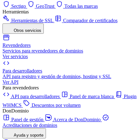
Sectigo
GeoTrust
Todas las marcas
Herramientas
Herramientas de SSL
Comparador de certificados
Otros servicios
Revendedores
Servicios para revendedores de dominios
Ver servicios
Para desarrolladores
API para registro y gestión de dominios, hosting y SSL
Ver API
Para revendedores
API para desarrolladores
Panel de marca blanca
Plugin
WHMCS
Descuentos por volumen
DonDominio
Panel de gestión
Acerca de DonDominio
Acreditaciones de dominios
Ayuda y soporte