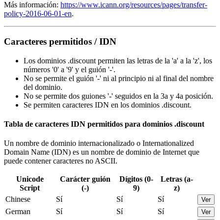
Más información:
https://www.icann.org/resources/pages/transfer-
policy-2016-06-01-en
.
Caracteres permitidos / IDN
Los dominios .discount permiten las letras de la 'a' a la 'z', los
números '0' a '9' y el guión '-'.
No se permite el guión '-' ni al principio ni al final del nombre
del dominio.
No se permite dos guiones '-' seguidos en la 3a y 4a posición.
Se permiten caracteres IDN en los dominios .discount.
Tabla de caracteres IDN permitidos para dominios .discount
Un nombre de dominio internacionalizado o Internationalized
Domain Name (IDN) es un nombre de dominio de Internet que
puede contener caracteres no ASCII.
Unicode
Carácter guión
Dígitos (0-
Letras (a-
Script
(-)
9)
z)
Chinese
Sí
Sí
Sí
Ver
German
Sí
Sí
Sí
Ver