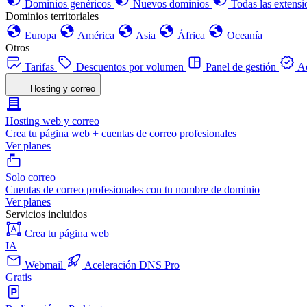
Dominios genéricos
Nuevos dominios
Todas las extensi
Dominios territoriales
Europa
América
Asia
África
Oceanía
Otros
Tarifas
Descuentos por volumen
Panel de gestión
Ac
Hosting y correo
Hosting web y correo
Crea tu página web + cuentas de correo profesionales
Ver planes
Solo correo
Cuentas de correo profesionales con tu nombre de dominio
Ver planes
Servicios incluidos
Crea tu página web
IA
Webmail
Aceleración DNS Pro
Gratis