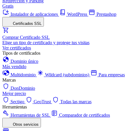
Redirección y Parking
Gratis
Instalador de aplicaciones
WordPress
Prestashop
Certificados SSL
Comprar Certificado SSL
Elige un tipo de certificado y protege tus visitas
Ver certificados
Tipos de certificados
Dominio único
Más vendido
Multidominio
Wildcard (subdominios)
Para empresas
Marcas
DonDominio
Mejor precio
Sectigo
GeoTrust
Todas las marcas
Herramientas
Herramientas de SSL
Comparador de certificados
Otros servicios