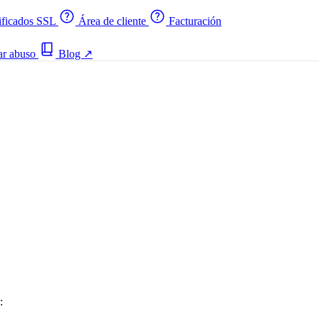
ificados SSL
Área de cliente
Facturación
ar abuso
Blog
↗
: