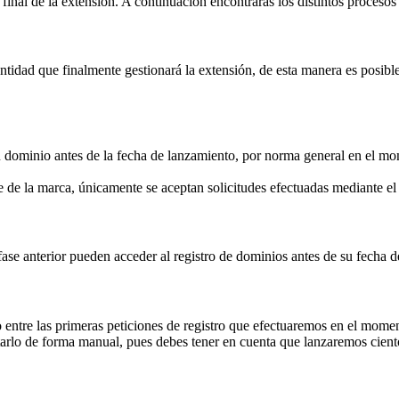
inal de la extensión. A continuación encontrarás los distintos procesos 
idad que finalmente gestionará la extensión, de esta manera es posible 
su dominio antes de la fecha de lanzamiento, por norma general en el mom
 de la marca, únicamente se aceptan solicitudes efectuadas mediante 
fase anterior pueden acceder al registro de dominios antes de su fecha 
 entre las primeras peticiones de registro que efectuaremos en el momen
rlo de forma manual, pues debes tener en cuenta que lanzaremos ciento