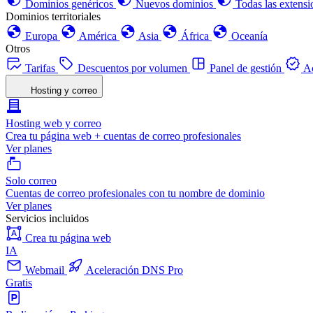
Dominios genéricos
Nuevos dominios
Todas las extensi
Dominios territoriales
Europa
América
Asia
África
Oceanía
Otros
Tarifas
Descuentos por volumen
Panel de gestión
Ac
Hosting y correo
Hosting web y correo
Crea tu página web + cuentas de correo profesionales
Ver planes
Solo correo
Cuentas de correo profesionales con tu nombre de dominio
Ver planes
Servicios incluidos
Crea tu página web
IA
Webmail
Aceleración DNS Pro
Gratis