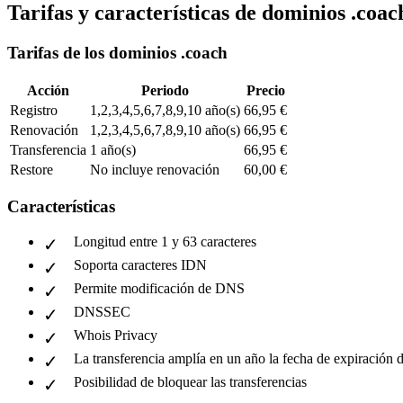
Tarifas y características de dominios .coac
Tarifas de los dominios .coach
Acción
Periodo
Precio
Registro
1,2,3,4,5,6,7,8,9,10 año(s)
66,95 €
Renovación
1,2,3,4,5,6,7,8,9,10 año(s)
66,95 €
Transferencia
1 año(s)
66,95 €
Restore
No incluye renovación
60,00 €
Características
Longitud entre 1 y 63 caracteres
Soporta caracteres IDN
Permite modificación de DNS
DNSSEC
Whois Privacy
La transferencia amplía en un año la fecha de expiración 
Posibilidad de bloquear las transferencias