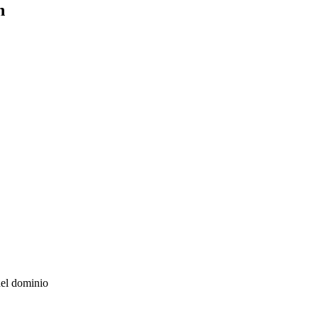
h
del dominio