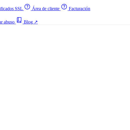
ificados SSL
Área de cliente
Facturación
ar abuso
Blog
↗