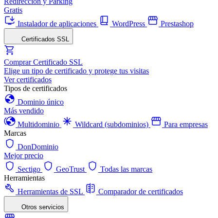
Redirección y Parking
Gratis
Instalador de aplicaciones
WordPress
Prestashop
Certificados SSL
Comprar Certificado SSL
Elige un tipo de certificado y protege tus visitas
Ver certificados
Tipos de certificados
Dominio único
Más vendido
Multidominio
Wildcard (subdominios)
Para empresas
Marcas
DonDominio
Mejor precio
Sectigo
GeoTrust
Todas las marcas
Herramientas
Herramientas de SSL
Comparador de certificados
Otros servicios