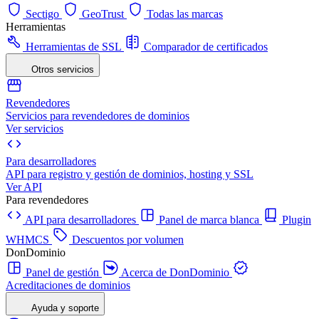
Sectigo
GeoTrust
Todas las marcas
Herramientas
Herramientas de SSL
Comparador de certificados
Otros servicios
Revendedores
Servicios para revendedores de dominios
Ver servicios
Para desarrolladores
API para registro y gestión de dominios, hosting y SSL
Ver API
Para revendedores
API para desarrolladores
Panel de marca blanca
Plugin
WHMCS
Descuentos por volumen
DonDominio
Panel de gestión
Acerca de DonDominio
Acreditaciones de dominios
Ayuda y soporte