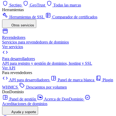
Sectigo
GeoTrust
Todas las marcas
Herramientas
Herramientas de SSL
Comparador de certificados
Otros servicios
Revendedores
Servicios para revendedores de dominios
Ver servicios
Para desarrolladores
API para registro y gestión de dominios, hosting y SSL
Ver API
Para revendedores
API para desarrolladores
Panel de marca blanca
Plugin
WHMCS
Descuentos por volumen
DonDominio
Panel de gestión
Acerca de DonDominio
Acreditaciones de dominios
Ayuda y soporte