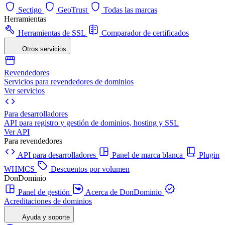
Sectigo
GeoTrust
Todas las marcas
Herramientas
Herramientas de SSL
Comparador de certificados
Otros servicios
Revendedores
Servicios para revendedores de dominios
Ver servicios
Para desarrolladores
API para registro y gestión de dominios, hosting y SSL
Ver API
Para revendedores
API para desarrolladores
Panel de marca blanca
Plugin
WHMCS
Descuentos por volumen
DonDominio
Panel de gestión
Acerca de DonDominio
Acreditaciones de dominios
Ayuda y soporte