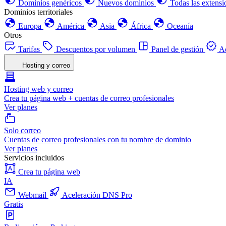
Dominios genéricos
Nuevos dominios
Todas las extensi
Dominios territoriales
Europa
América
Asia
África
Oceanía
Otros
Tarifas
Descuentos por volumen
Panel de gestión
Ac
Hosting y correo
Hosting web y correo
Crea tu página web + cuentas de correo profesionales
Ver planes
Solo correo
Cuentas de correo profesionales con tu nombre de dominio
Ver planes
Servicios incluidos
Crea tu página web
IA
Webmail
Aceleración DNS Pro
Gratis