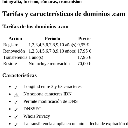
fotografía, turismo, cámaras, transmisión
Tarifas y características de dominios .cam
Tarifas de los dominios .cam
Acción
Periodo
Precio
Registro
1,2,3,4,5,6,7,8,9,10 año(s)
9,95 €
Renovación
1,2,3,4,5,6,7,8,9,10 año(s)
17,95 €
Transferencia
1 año(s)
17,95 €
Restore
No incluye renovación
70,00 €
Características
Longitud entre 3 y 63 caracteres
No soporta caracteres IDN
Permite modificación de DNS
DNSSEC
Whois Privacy
La transferencia amplía en un año la fecha de expiración 