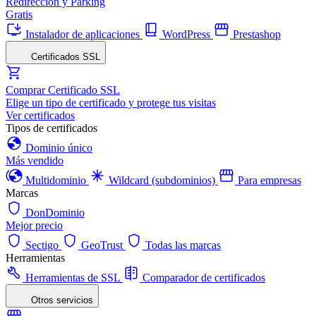
Redirección y Parking
Gratis
Instalador de aplicaciones
WordPress
Prestashop
Certificados SSL
Comprar Certificado SSL
Elige un tipo de certificado y protege tus visitas
Ver certificados
Tipos de certificados
Dominio único
Más vendido
Multidominio
Wildcard (subdominios)
Para empresas
Marcas
DonDominio
Mejor precio
Sectigo
GeoTrust
Todas las marcas
Herramientas
Herramientas de SSL
Comparador de certificados
Otros servicios