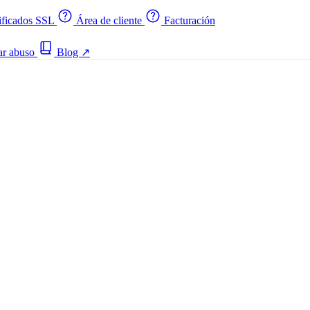
ificados SSL
Área de cliente
Facturación
ar abuso
Blog
↗