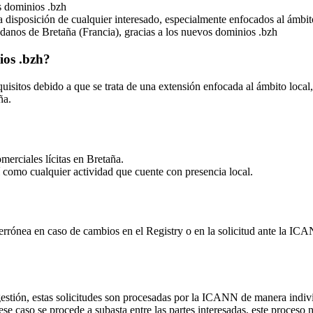
s dominios .bzh
 disposición de cualquier interesado, especialmente enfocados al ámbito
danos de Bretaña (Francia), gracias a los nuevos dominios .bzh
ios .bzh?
uisitos debido a que se trata de una extensión enfocada al ámbito local,
ña.
merciales lícitas en Bretaña.
í como cualquier actividad que cuente con presencia local.
 errónea en caso de cambios en el Registry o en la solicitud ante la I
gestión, estas solicitudes son procesadas por la ICANN de manera indi
caso se procede a subasta entre las partes interesadas, este proceso no a