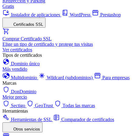
Redirección y Parking
Gratis
Instalador de aplicaciones
WordPress
Prestashop
Certificados SSL
Comprar Certificado SSL
Elige un tipo de certificado y protege tus visitas
Ver certificados
Tipos de certificados
Dominio único
Más vendido
Multidominio
Wildcard (subdominios)
Para empresas
Marcas
DonDominio
Mejor precio
Sectigo
GeoTrust
Todas las marcas
Herramientas
Herramientas de SSL
Comparador de certificados
Otros servicios