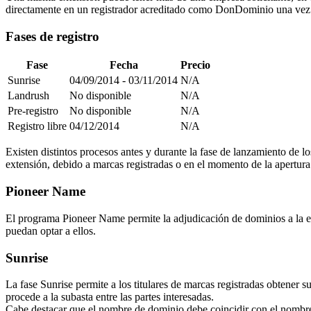
directamente en un registrador acreditado como DonDominio una vez 
Fases de registro
Fase
Fecha
Precio
Sunrise
04/09/2014 - 03/11/2014
N/A
Landrush
No disponible
N/A
Pre-registro
No disponible
N/A
Registro libre
04/12/2014
N/A
Existen distintos procesos antes y durante la fase de lanzamiento de l
extensión, debido a marcas registradas o en el momento de la apertura f
Pioneer Name
El programa Pioneer Name permite la adjudicación de dominios a la ent
puedan optar a ellos.
Sunrise
La fase Sunrise permite a los titulares de marcas registradas obtener 
procede a la subasta entre las partes interesadas.
Cabe destacar que el nombre de dominio debe coincidir con el nombre