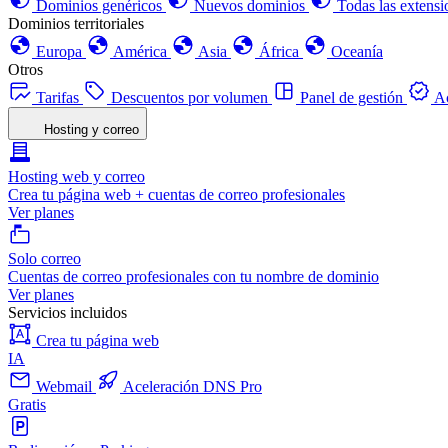
Dominios genéricos
Nuevos dominios
Todas las extensi
Dominios territoriales
Europa
América
Asia
África
Oceanía
Otros
Tarifas
Descuentos por volumen
Panel de gestión
Ac
Hosting y correo
Hosting web y correo
Crea tu página web + cuentas de correo profesionales
Ver planes
Solo correo
Cuentas de correo profesionales con tu nombre de dominio
Ver planes
Servicios incluidos
Crea tu página web
IA
Webmail
Aceleración DNS Pro
Gratis