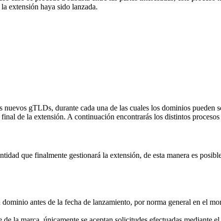
la extensión haya sido lanzada.
os nuevos gTLDs, durante cada una de las cuales los dominios pueden ser
inal de la extensión. A continuación encontrarás los distintos procesos 
idad que finalmente gestionará la extensión, de esta manera es posible 
su dominio antes de la fecha de lanzamiento, por norma general en el mom
 de la marca, únicamente se aceptan solicitudes efectuadas mediante 