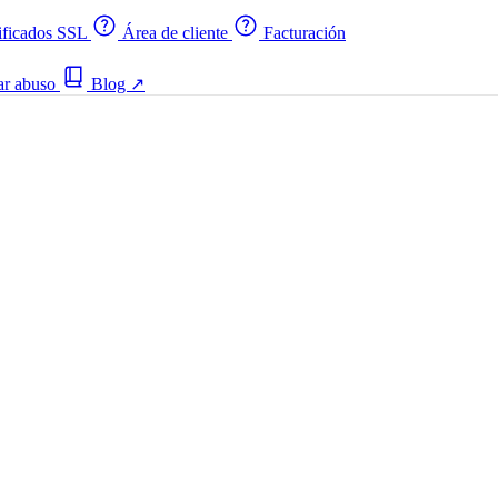
ificados SSL
Área de cliente
Facturación
ar abuso
Blog
↗