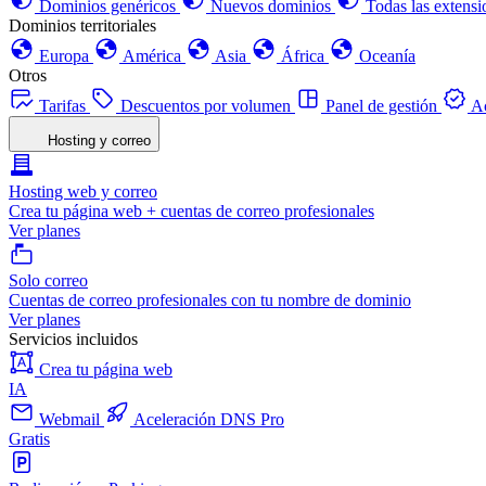
Dominios genéricos
Nuevos dominios
Todas las extensi
Dominios territoriales
Europa
América
Asia
África
Oceanía
Otros
Tarifas
Descuentos por volumen
Panel de gestión
Ac
Hosting y correo
Hosting web y correo
Crea tu página web + cuentas de correo profesionales
Ver planes
Solo correo
Cuentas de correo profesionales con tu nombre de dominio
Ver planes
Servicios incluidos
Crea tu página web
IA
Webmail
Aceleración DNS Pro
Gratis