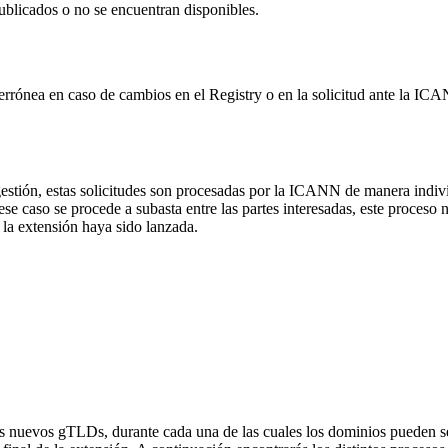
ublicados o no se encuentran disponibles.
 errónea en caso de cambios en el Registry o en la solicitud ante la I
gestión, estas solicitudes son procesadas por la ICANN de manera indi
caso se procede a subasta entre las partes interesadas, este proceso no a
la extensión haya sido lanzada.
os nuevos gTLDs, durante cada una de las cuales los dominios pueden ser