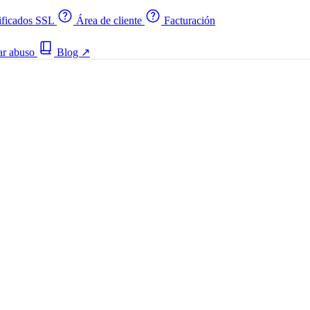
ificados SSL
Área de cliente
Facturación
ar abuso
Blog
↗