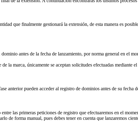
inal de la extensión. A continuación encontrarás los distintos procesos 
idad que finalmente gestionará la extensión, de esta manera es posible 
su dominio antes de la fecha de lanzamiento, por norma general en el mom
 de la marca, únicamente se aceptan solicitudes efectuadas mediante 
fase anterior pueden acceder al registro de dominios antes de su fecha 
 entre las primeras peticiones de registro que efectuaremos en el momen
rlo de forma manual, pues debes tener en cuenta que lanzaremos ciento