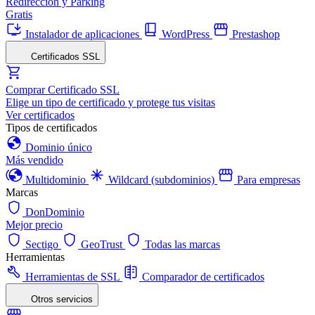
Redirección y Parking
Gratis
Instalador de aplicaciones
WordPress
Prestashop
Certificados SSL
Comprar Certificado SSL
Elige un tipo de certificado y protege tus visitas
Ver certificados
Tipos de certificados
Dominio único
Más vendido
Multidominio
Wildcard (subdominios)
Para empresas
Marcas
DonDominio
Mejor precio
Sectigo
GeoTrust
Todas las marcas
Herramientas
Herramientas de SSL
Comparador de certificados
Otros servicios