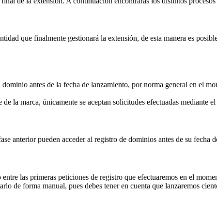
inal de la extensión. A continuación encontrarás los distintos procesos 
idad que finalmente gestionará la extensión, de esta manera es posible 
su dominio antes de la fecha de lanzamiento, por norma general en el mom
 de la marca, únicamente se aceptan solicitudes efectuadas mediante 
fase anterior pueden acceder al registro de dominios antes de su fecha 
 entre las primeras peticiones de registro que efectuaremos en el momen
rlo de forma manual, pues debes tener en cuenta que lanzaremos ciento