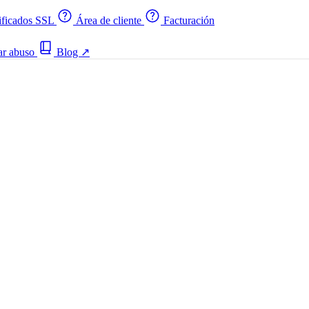
ificados SSL
Área de cliente
Facturación
ar abuso
Blog
↗