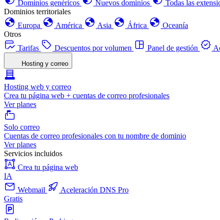
Dominios genéricos
Nuevos dominios
Todas las extensi
Dominios territoriales
Europa
América
Asia
África
Oceanía
Otros
Tarifas
Descuentos por volumen
Panel de gestión
Ac
Hosting y correo
Hosting web y correo
Crea tu página web + cuentas de correo profesionales
Ver planes
Solo correo
Cuentas de correo profesionales con tu nombre de dominio
Ver planes
Servicios incluidos
Crea tu página web
IA
Webmail
Aceleración DNS Pro
Gratis