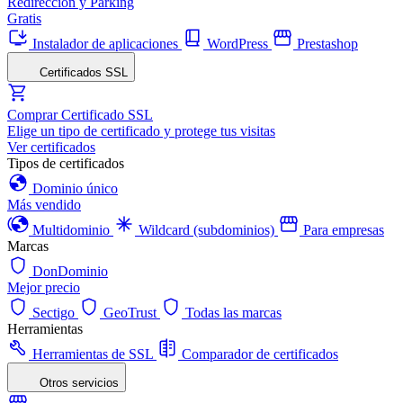
Redirección y Parking
Gratis
Instalador de aplicaciones
WordPress
Prestashop
Certificados SSL
Comprar Certificado SSL
Elige un tipo de certificado y protege tus visitas
Ver certificados
Tipos de certificados
Dominio único
Más vendido
Multidominio
Wildcard (subdominios)
Para empresas
Marcas
DonDominio
Mejor precio
Sectigo
GeoTrust
Todas las marcas
Herramientas
Herramientas de SSL
Comparador de certificados
Otros servicios