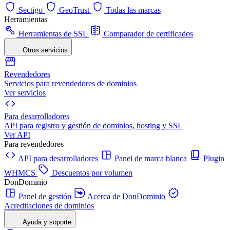
Sectigo
GeoTrust
Todas las marcas
Herramientas
Herramientas de SSL
Comparador de certificados
Otros servicios
Revendedores
Servicios para revendedores de dominios
Ver servicios
Para desarrolladores
API para registro y gestión de dominios, hosting y SSL
Ver API
Para revendedores
API para desarrolladores
Panel de marca blanca
Plugin
WHMCS
Descuentos por volumen
DonDominio
Panel de gestión
Acerca de DonDominio
Acreditaciones de dominios
Ayuda y soporte