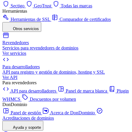
Sectigo
GeoTrust
Todas las marcas
Herramientas
Herramientas de SSL
Comparador de certificados
Otros servicios
Revendedores
Servicios para revendedores de dominios
Ver servicios
Para desarrolladores
API para registro y gestión de dominios, hosting y SSL
Ver API
Para revendedores
API para desarrolladores
Panel de marca blanca
Plugin
WHMCS
Descuentos por volumen
DonDominio
Panel de gestión
Acerca de DonDominio
Acreditaciones de dominios
Ayuda y soporte