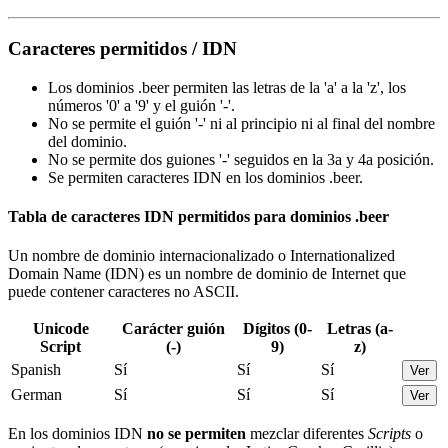
Caracteres permitidos / IDN
Los dominios .beer permiten las letras de la 'a' a la 'z', los
números '0' a '9' y el guión '-'.
No se permite el guión '-' ni al principio ni al final del nombre
del dominio.
No se permite dos guiones '-' seguidos en la 3a y 4a posición.
Se permiten caracteres IDN en los dominios .beer.
Tabla de caracteres IDN permitidos para dominios .beer
Un nombre de dominio internacionalizado o Internationalized
Domain Name (IDN) es un nombre de dominio de Internet que
puede contener caracteres no ASCII.
Unicode
Carácter guión
Dígitos (0-
Letras (a-
Script
(-)
9)
z)
Spanish
Sí
Sí
Sí
Ver
German
Sí
Sí
Sí
Ver
En los dominios IDN
no se permiten
mezclar diferentes
Scripts
o