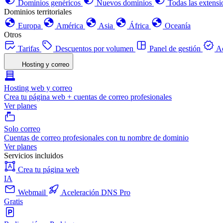
Dominios genéricos
Nuevos dominios
Todas las extensi
Dominios territoriales
Europa
América
Asia
África
Oceanía
Otros
Tarifas
Descuentos por volumen
Panel de gestión
Ac
Hosting y correo
Hosting web y correo
Crea tu página web + cuentas de correo profesionales
Ver planes
Solo correo
Cuentas de correo profesionales con tu nombre de dominio
Ver planes
Servicios incluidos
Crea tu página web
IA
Webmail
Aceleración DNS Pro
Gratis