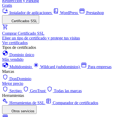
Redirección y Parking
Gratis
Instalador de aplicaciones
WordPress
Prestashop
Certificados SSL
Comprar Certificado SSL
Elige un tipo de certificado y protege tus visitas
Ver certificados
Tipos de certificados
Dominio único
Más vendido
Multidominio
Wildcard (subdominios)
Para empresas
Marcas
DonDominio
Mejor precio
Sectigo
GeoTrust
Todas las marcas
Herramientas
Herramientas de SSL
Comparador de certificados
Otros servicios