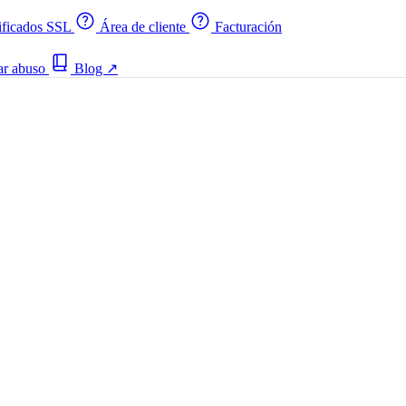
ificados SSL
Área de cliente
Facturación
ar abuso
Blog
↗