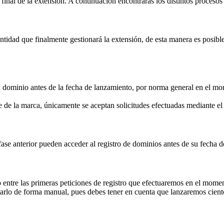
inal de la extensión. A continuación encontrarás los distintos procesos 
idad que finalmente gestionará la extensión, de esta manera es posible 
su dominio antes de la fecha de lanzamiento, por norma general en el mom
 de la marca, únicamente se aceptan solicitudes efectuadas mediante 
fase anterior pueden acceder al registro de dominios antes de su fecha 
 entre las primeras peticiones de registro que efectuaremos en el momen
rlo de forma manual, pues debes tener en cuenta que lanzaremos ciento