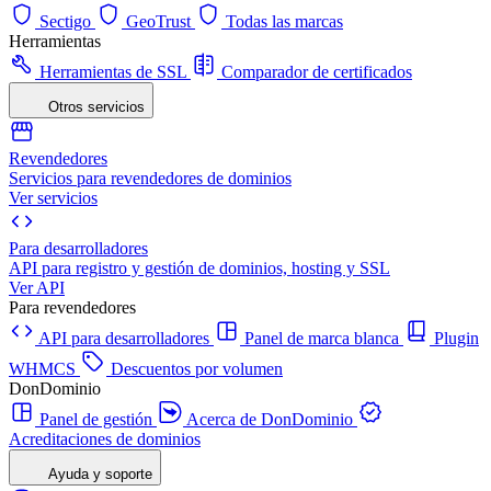
Sectigo
GeoTrust
Todas las marcas
Herramientas
Herramientas de SSL
Comparador de certificados
Otros servicios
Revendedores
Servicios para revendedores de dominios
Ver servicios
Para desarrolladores
API para registro y gestión de dominios, hosting y SSL
Ver API
Para revendedores
API para desarrolladores
Panel de marca blanca
Plugin
WHMCS
Descuentos por volumen
DonDominio
Panel de gestión
Acerca de DonDominio
Acreditaciones de dominios
Ayuda y soporte