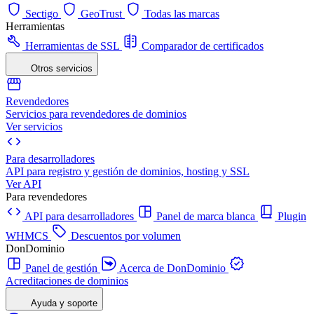
Sectigo
GeoTrust
Todas las marcas
Herramientas
Herramientas de SSL
Comparador de certificados
Otros servicios
Revendedores
Servicios para revendedores de dominios
Ver servicios
Para desarrolladores
API para registro y gestión de dominios, hosting y SSL
Ver API
Para revendedores
API para desarrolladores
Panel de marca blanca
Plugin
WHMCS
Descuentos por volumen
DonDominio
Panel de gestión
Acerca de DonDominio
Acreditaciones de dominios
Ayuda y soporte