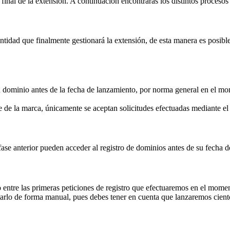
inal de la extensión. A continuación encontrarás los distintos procesos 
idad que finalmente gestionará la extensión, de esta manera es posible 
su dominio antes de la fecha de lanzamiento, por norma general en el mom
 de la marca, únicamente se aceptan solicitudes efectuadas mediante 
fase anterior pueden acceder al registro de dominios antes de su fecha 
 entre las primeras peticiones de registro que efectuaremos en el momen
rlo de forma manual, pues debes tener en cuenta que lanzaremos ciento