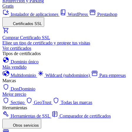
Redirección y Parking
Gratis
Instalador de aplicaciones
WordPress
Prestashop
Certificados SSL
Comprar Certificado SSL
Elige un tipo de certificado y protege tus visitas
Ver certificados
Tipos de certificados
Dominio único
Más vendido
Multidominio
Wildcard (subdominios)
Para empresas
Marcas
DonDominio
Mejor precio
Sectigo
GeoTrust
Todas las marcas
Herramientas
Herramientas de SSL
Comparador de certificados
Otros servicios