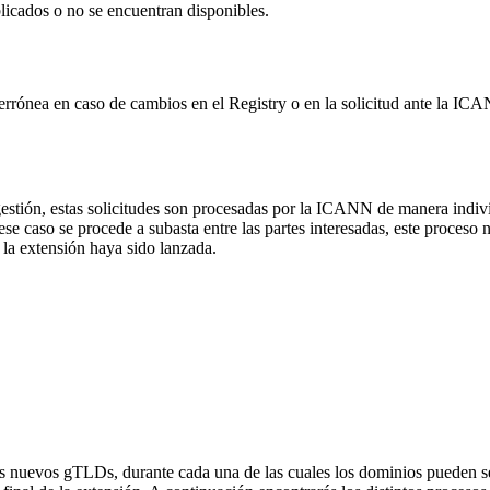
licados o no se encuentran disponibles.
 errónea en caso de cambios en el Registry o en la solicitud ante la I
gestión, estas solicitudes son procesadas por la ICANN de manera indi
caso se procede a subasta entre las partes interesadas, este proceso no a
la extensión haya sido lanzada.
os nuevos gTLDs, durante cada una de las cuales los dominios pueden ser