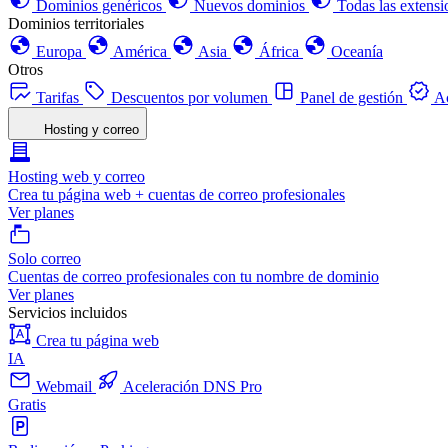
Dominios genéricos
Nuevos dominios
Todas las extensi
Dominios territoriales
Europa
América
Asia
África
Oceanía
Otros
Tarifas
Descuentos por volumen
Panel de gestión
Ac
Hosting y correo
Hosting web y correo
Crea tu página web + cuentas de correo profesionales
Ver planes
Solo correo
Cuentas de correo profesionales con tu nombre de dominio
Ver planes
Servicios incluidos
Crea tu página web
IA
Webmail
Aceleración DNS Pro
Gratis