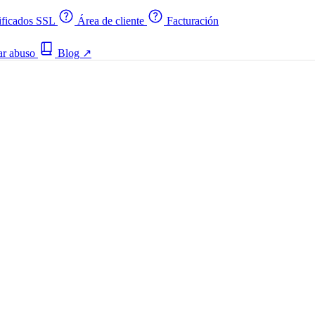
ificados SSL
Área de cliente
Facturación
ar abuso
Blog
↗