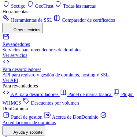
Sectigo
GeoTrust
Todas las marcas
Herramientas
Herramientas de SSL
Comparador de certificados
Otros servicios
Revendedores
Servicios para revendedores de dominios
Ver servicios
Para desarrolladores
API para registro y gestión de dominios, hosting y SSL
Ver API
Para revendedores
API para desarrolladores
Panel de marca blanca
Plugin
WHMCS
Descuentos por volumen
DonDominio
Panel de gestión
Acerca de DonDominio
Acreditaciones de dominios
Ayuda y soporte