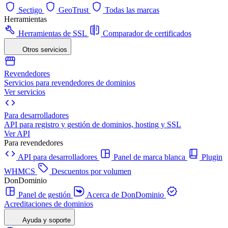
Sectigo
GeoTrust
Todas las marcas
Herramientas
Herramientas de SSL
Comparador de certificados
Otros servicios
Revendedores
Servicios para revendedores de dominios
Ver servicios
Para desarrolladores
API para registro y gestión de dominios, hosting y SSL
Ver API
Para revendedores
API para desarrolladores
Panel de marca blanca
Plugin
WHMCS
Descuentos por volumen
DonDominio
Panel de gestión
Acerca de DonDominio
Acreditaciones de dominios
Ayuda y soporte