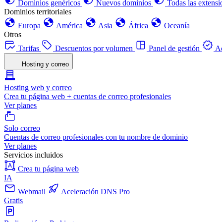
Dominios genéricos
Nuevos dominios
Todas las extensi
Dominios territoriales
Europa
América
Asia
África
Oceanía
Otros
Tarifas
Descuentos por volumen
Panel de gestión
Ac
Hosting y correo
Hosting web y correo
Crea tu página web + cuentas de correo profesionales
Ver planes
Solo correo
Cuentas de correo profesionales con tu nombre de dominio
Ver planes
Servicios incluidos
Crea tu página web
IA
Webmail
Aceleración DNS Pro
Gratis