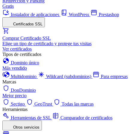
Redirección y Parking
Gratis
Instalador de aplicaciones
WordPress
Prestashop
Certificados SSL
Comprar Certificado SSL
Elige un tipo de certificado y protege tus visitas
Ver certificados
Tipos de certificados
Dominio único
Más vendido
Multidominio
Wildcard (subdominios)
Para empresas
Marcas
DonDominio
Mejor precio
Sectigo
GeoTrust
Todas las marcas
Herramientas
Herramientas de SSL
Comparador de certificados
Otros servicios