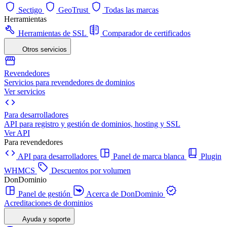
Sectigo
GeoTrust
Todas las marcas
Herramientas
Herramientas de SSL
Comparador de certificados
Otros servicios
Revendedores
Servicios para revendedores de dominios
Ver servicios
Para desarrolladores
API para registro y gestión de dominios, hosting y SSL
Ver API
Para revendedores
API para desarrolladores
Panel de marca blanca
Plugin
WHMCS
Descuentos por volumen
DonDominio
Panel de gestión
Acerca de DonDominio
Acreditaciones de dominios
Ayuda y soporte